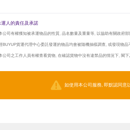
 承運人的責任及承諾
. 本公司有權獲知被承運物品的性質, 品名數量及重量等, 以協助有關政
. 經BUYUP貨運代理中心委託發運的物品均會被隨機抽樣調查, 或發現物品
. 本公司之工作人員有權查看貨物, 在確認貨物中沒有違禁品的情況下, 
如使用本公司服務, 即默認同意