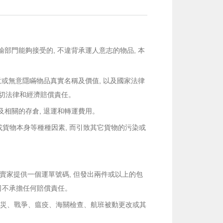
部門能夠接受的, 不違背承運人意志的物品, 本
意或無意隱瞞物品真實名稱及價值, 以及國家法律
的一切法律和經濟賠償責任。
及相關的存倉, 退運和轉運費用。
當或貨物本身等種種因素, 而引致其它貨物的污染或
如賣家提供一個運單號碼, 但發出兩件或以上的包
公司不承擔任何賠償責任。
果遇到天災、戰爭、瘟疫、海關檢查、航班被動更改或其