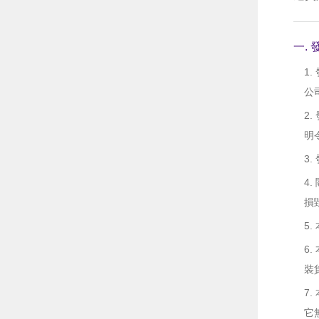
一.
1
公
2
明
3
4
損
5
6
裝
7
它