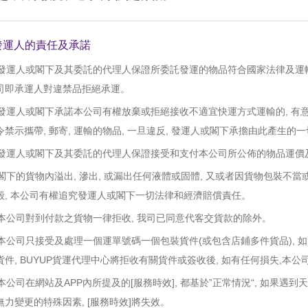
 發運人的責任及承諾
. 發運人或閣下及其委託的代理人保證所委託發運的物品符合國家法律及運輸
司即承運人對違禁品拒絕承運。
. 發運人或閣下承諾本公司有權放棄或拒絕接收不適宜快運方式運輸的, 有
令禁示攜帶, 郵寄, 運輸的物品, 一旦違反, 發運人或閣下承擔由此產生
. 發運人或閣下及其委託的代理人保證接受和支付本公司所公佈的物品運價
. 閣下的貨物內溢出, 滲出, 或漏出任何液體或固體, 又或者因貨物包裝不
毀, 本公司有權追究發運人或閣下一切法律和經濟賠償責任。
. 本公司對到付款之貨物一律拒收, 我司已同意代客交貨款的除外。
. 本公司只接受及處理一個運單號碼一個包裝貨件(或包含店鋪多件貨品), 
貨件, BUYUP貨運代理中心將拒收有關貨件或簽收後, 如有任何損失,本
. 本公司在網站及APP內所提及的[服務時效], 都基於”正常情況“, 如
無力變更的特殊因素, [服務時效]將失效。