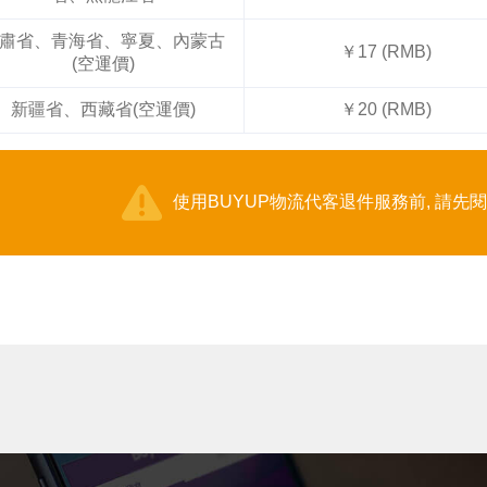
肅省、青海省、寧夏、內蒙古
￥17 (RMB)
(空運價)
新疆省、西藏省(空運價)
￥20 (RMB)
使用BUYUP物流代客退件服務前, 請先