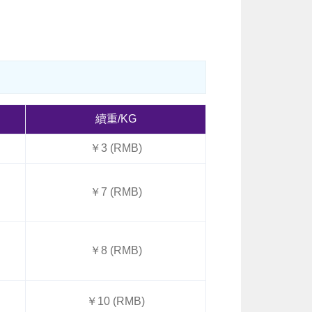
續重/KG
￥3 (RMB)
￥7 (RMB)
￥8 (RMB)
￥10 (RMB)