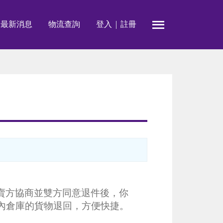
最新消息
物流查詢
登入
註冊

賣方協商並雙方同意退件後，你
國內倉庫的貨物退回，方便快捷。