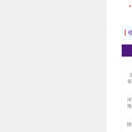
省
河
海
陝