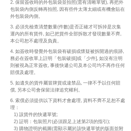
2. 保留簽收時的外包裝袋並拍照(需有清晰單號), 再把外
包裝袋內側反轉再拍照, 因有些件太薄太細或有機會貼在
外包裝袋內側。
3. 必須先檢查清楚數量(件數)是否正確才可拆掉是次集
運內的所有貨件, 如已把貨件全部拆散才發現數量不齊,
本公司恕不處理及負責。
4. 如簽收時發覺外包裝袋有破損或懷疑被拆開過的痕跡,
務必在簽收單上註明「包裝破損]或「少件], 如沒有注明
則被視為正常簽收, 事後快遞公司及本公司均不再作任何
賠償及處理。
5. 如遺失的貨件屬冒牌貨或違禁品, 一律不予以任何賠
償, 另本公司會保留法律追究權利。
6. 索償必須提供以下資料才會處理, 資料不齊不足恕不處
理：
1) 該貨件的快遞單號;
2) 証明：包裝照片(必須跟足上述第2項的指引);
3) 購物證明的截圖(需顯示屬於該快遞單號的版面並附