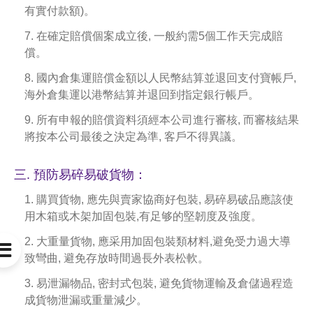
有實付款額)。
7. 在確定賠償個案成立後, 一般約需5個工作天完成賠
償。
8. 國內倉集運賠償金額以人民幣結算並退回支付寶帳戶,
海外倉集運以港幣結算并退回到指定銀行帳戶。
9. 所有申報的賠償資料須經本公司進行審核, 而審核結果
將按本公司最後之決定為準, 客戶不得異議。
三. 預防易碎易破貨物：
1. 購買貨物, 應先與賣家協商好包裝, 易碎易破品應該使
用木箱或木架加固包裝,有足够的堅韌度及強度。
2. 大重量貨物, 應采用加固包裝類材料,避免受力過大導

致彎曲, 避免存放時間過長外表松軟。
3. 易泄漏物品, 密封式包裝, 避免貨物運輸及倉儲過程造
成貨物泄漏或重量減少。