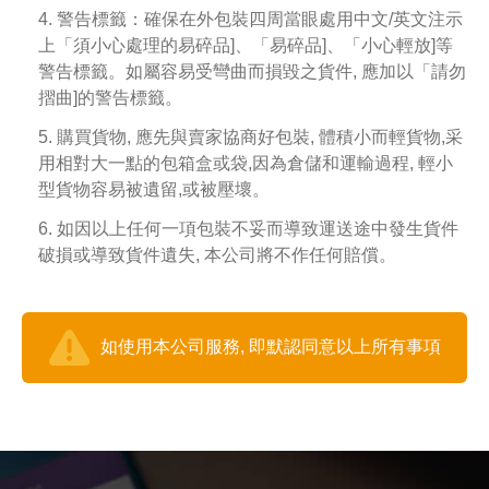
4. 警告標籤：確保在外包裝四周當眼處用中文/英文注示
上「須小心處理的易碎品]、「易碎品]、「小心輕放]等
警告標籤。如屬容易受彎曲而損毀之貨件, 應加以「請勿
摺曲]的警告標籤。
5. 購買貨物, 應先與賣家協商好包裝, 體積小而輕貨物,采
用相對大一點的包箱盒或袋,因為倉儲和運輸過程, 輕小
型貨物容易被遺留,或被壓壞。
6. 如因以上任何一項包裝不妥而導致運送途中發生貨件
破損或導致貨件遺失, 本公司將不作任何賠償。
如使用本公司服務, 即默認同意以上所有事項