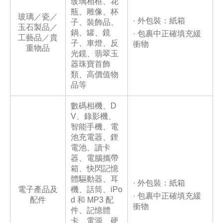
玻璃相框、花
瓶、雕像、杯
玻璃／瓷／
· 外包裝：紙箱
子、裝飾品、
玉石製品／
鍋、罐、鏡
· 包裹中正確填充緩
工藝品／貴
子、車燈、反
衝物
重物品
光鏡、翡翠玉
器珠寶首飾
類、高價值物
品等
數碼相機、D
V、錄影機、
智能手機、電
池充電器、鋰
電池、讀卡
器、電腦攜帶
箱、快閃記憶
體驅動器、耳
· 外包裝：紙箱
電子產品及
機、話筒、iPo
· 包裹中正確填充緩
配件
d 和 MP3 配
衝物
件、記憶體
卡、電源、硬