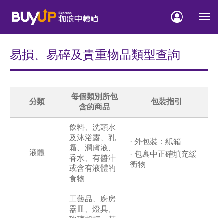


易損、易碎及貴重物品類型查詢
每個類別所包
分類
包裝指引
含的商品
飲料、洗頭水
及沐浴露、乳
· 外包裝：紙箱
霜、潤膚液、
液體
· 包裹中正確填充緩
香水、有醬汁
衝物
或含有液體的
食物
工藝品、廚房
器皿、燈具、