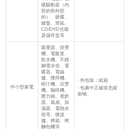
碟驅動器（內
部的和外部
的）、硬碟、
鍵盤、滑鼠、
CD/DVD光碟
及儲存盒等
吸塵器、掛燙
機、電飯煲、
飲水機、不銹
鋼電水壺、電
暖器、電磁
爐、攪拌機、
· 外包裝：紙箱
榨汁機、豆漿
中小型家電
· 包裹中正確填充緩
機、咖啡機、
衝物
壓力鍋、煮奶
器、風扇、加
濕器、電熱水
壺等、微波
爐、烤箱、烤
麵包機等