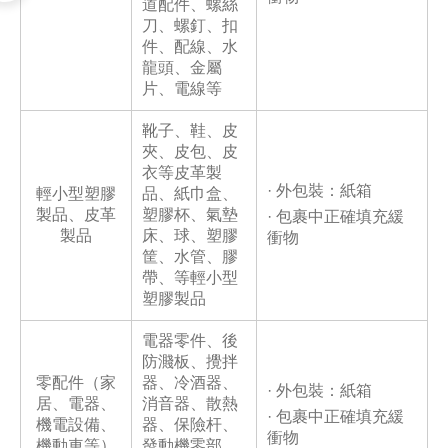
道配件、螺絲
刀、螺釘、扣
件、配線、水
龍頭、金屬
片、電線等
靴子、鞋、皮
夾、皮包、皮
衣等皮革製
· 外包裝：紙箱
輕小型塑膠
品、紙巾盒、
製品、皮革
塑膠杯、氣墊
· 包裹中正確填充緩
製品
床、球、塑膠
衝物
筐、水管、膠
帶、等輕小型
塑膠製品
電器零件、後
防濺板、攪拌
零配件（家
器、冷酒器、
· 外包裝：紙箱
居、電器、
消音器、散熱
· 包裹中正確填充緩
機電設備、
器、保險杆、
衝物
機動車等）
發動機零部