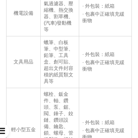
氣過濾器、壓
· 外包裝：紙箱
縮機、熱交換
機電設備
· 包裹中正確填充緩
器、割草機、
衝物
(汽車)發動機
等
蠟筆、白板
筆、中型筆、
· 外包裝：紙箱
鉛筆、工具
文具用品
盒、創可貼、
· 包裹中正確填充緩
超出文件封容
衝物
積的紙質類文
具等
螺栓、鈑金
件、軸、鑽
頭、泵、鋸、
閥、錘子、鉸
鏈、鑽頭設
· 外包裝：紙箱
備、鑰匙、
輕小型五金

· 包裹中正確填充緩
鎖、螺母、管
衝物