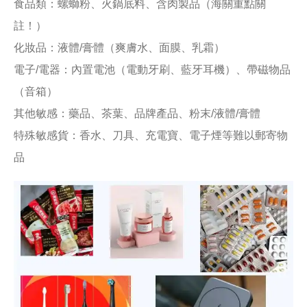
食品類：螺螄粉、火鍋底料、含肉製品（海關重點關
註！）
化妝品：液體/膏體（爽膚水、面膜、乳霜）
電子/電器：內置電池（電動牙刷、藍牙耳機）、帶磁物品
（音箱）
其他敏感：藥品、茶葉、品牌產品、粉末/液體/膏體
特殊敏感貨：香水、刀具、充電寶、電子煙等難以郵寄物
品